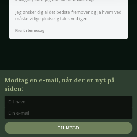
Jeg ønsker dig al det bedste fremover og ja hvem ved
måske vi lige pludselig tales ved igen.
Klient i børnesag
Modtag en e-mail, når der er nyt på
siden:
TILMELD