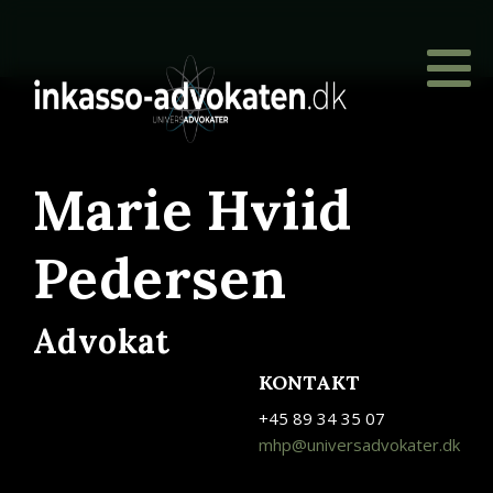
Marie Hviid
Pedersen
Advokat
KONTAKT
+45 89 34 35 07
mhp@universadvokater.dk