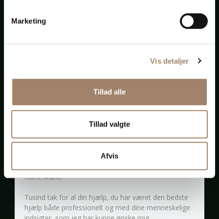
Anonym klient
Marketing
Jeg er utrolig glad for den hjælp, støtte og rådgivning,
Vis detaljer
jeg har fået af Marie Hviid Pedersen. Hun har leveret
en uvurderlig støtte til mig og min familie. Maries
erfaring, viden og kendskabet til det offentlige system
Tillad alle
og dets arbejdsgange har givet mig og min familie
tryghed, ro og overskud i en svær tid. Marie får min
varmeste anbefaling.
Tillad valgte
Anonym
Afvis
Kære Marie.
Tusind tak for al din hjælp, du har været den bedste
hjælp både professionelt og med dine menneskelige
indsigter, som jeg har kunne ønske mig.