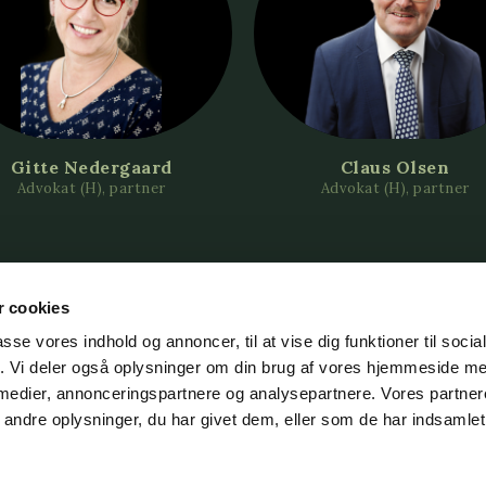
Gitte Nedergaard
Claus Olsen
Advokat (H), partner
Advokat (H), partner
 cookies
passe vores indhold og annoncer, til at vise dig funktioner til soci
fik. Vi deler også oplysninger om din brug af vores hjemmeside m
 medier, annonceringspartnere og analysepartnere. Vores partne
9 34 35 36
CVR DK-44 27 89 28
ndre oplysninger, du har givet dem, eller som de har indsamlet 
niversadvokater.dk