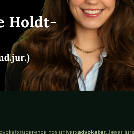
e Holdt-
d.jur.)
advokatstuderende hos univers
advokater
, læser jur