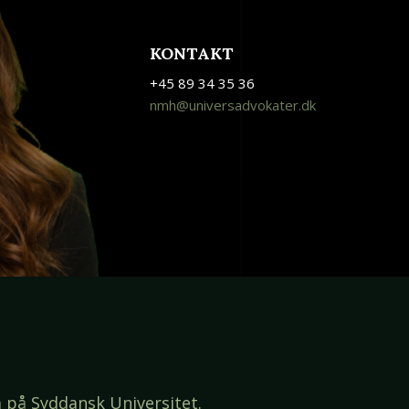
KONTAKT
+45 89 34 35 36
nmh@universadvokater.dk
a på Syddansk Universitet.