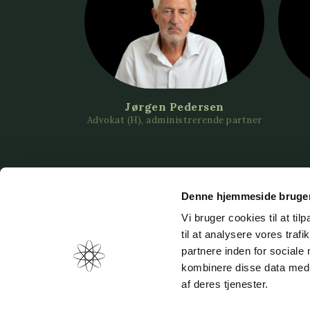
Jørgen Pedersen
Advokat (H), administrerende partner
Denne hjemmeside bruger
Vi bruger cookies til at til
til at analysere vores tra
UNIVERSADVOKATER
partnere inden for sociale
(+45) 8
kombinere disse data med a
mail@u
Vestergade 3
af deres tjenester.
rnDK-8000 Aarhus C