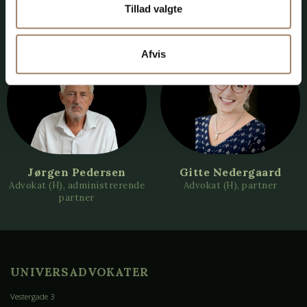
Tillad valgte
Afvis
Jørgen Pedersen
Gitte Nedergaard
Advokat (H), administrerende
Advokat (H), partner
partner
UNIVERSADVOKATER
Vestergade 3