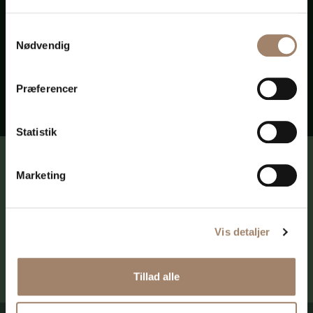
Jonathan Larsen beskæftiger sig med
inkasso.
Samtykkevalg
Nødvendig
Præferencer
Statistik
Modtag en e-mail, når der er nyt på
Marketing
siden:
Vis detaljer
TILMELD
Tillad alle